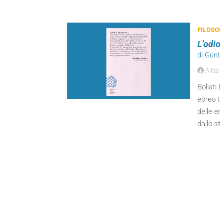
FILOSO
L’odi
di Gün
Alida
Bollati
ebreo t
delle e
dallo s