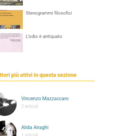
Stenogrammi filosofici
L’odio è antiquato
ettori più attivi in questa sezione
Vincenzo Mazzaccaro
2 articoli
Alida Airaghi
1 articoli