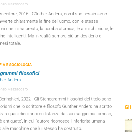
enzo Mazzaccaro
os editore, 2016 - Günther Anders, con il suo pessimismo
avverte chiaramente la fine dell’uomo, con le stesse
oni che lui ha creato, la bomba atomica, le armi chimiche, le
e intelligenti. Ma in realtà sembra più un desiderio di
nesi totale.
FIA E SOCIOLOGIA
grammi filosofici
ther Anders
enzo Mazzaccaro
 Boringhieri, 2022 - Gli Stenogrammi filosofici del titolo sono
forismi che lo scrittore e filosofo Günther Anders ha scritto
Gli
5, a quasi dieci anni di distanza dal suo saggio più famoso,
 è antiquato", in cui l’autore riconosce l’inferiorità umana
o alle macchine che lui stesso ha costruito.