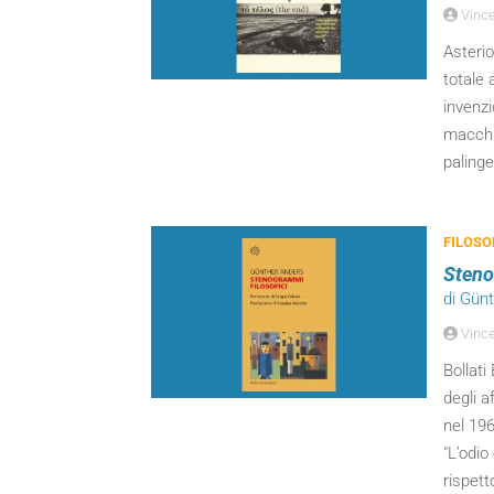
Vinc
Asteri
totale 
invenzi
macchin
palinge
FILOSO
Steno
di Gün
Vinc
Bollati
degli a
nel 196
"L’odio
rispett