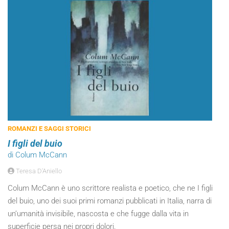
ROMANZI E SAGGI STORICI
I figli del buio
di Colum McCann
Teresa D'Aniello
Colum McCann è uno scrittore realista e poetico, che ne I figli
del buio, uno dei suoi primi romanzi pubblicati in Italia, narra di
un’umanità invisibile, nascosta e che fugge dalla vita in
superficie persa nei propri dolori.