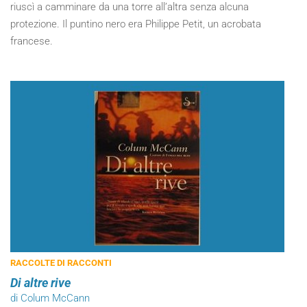
riuscì a camminare da una torre all’altra senza alcuna
protezione. Il puntino nero era Philippe Petit, un acrobata
francese.
RACCOLTE DI RACCONTI
Di altre rive
di Colum McCann