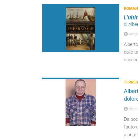
ROMANZ
L’ult
di Alb
Anton
Alberto
dalle t
capace 
TI PRES
Alber
dolor
Aless
Da poch
l’autor
a cura 