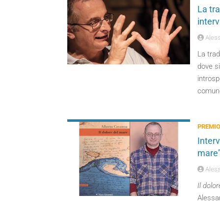
La tra
inter
Aless
La trad
dove si
introsp
comune 
PREMIO
Interv
mare”
Aless
Il dolo
Alessan