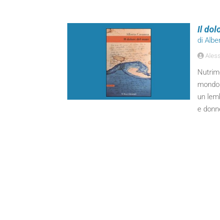
Il dol
di Alb
Aless
Nutrim
mondo 
un lemb
e donn