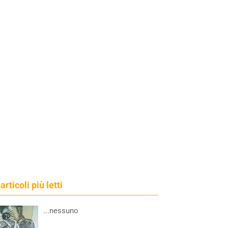
 articoli più letti
...nessuno