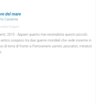
ore del mare
erto Cavanna
andra Stoppini
enti, 2015 - Appare quanto mai neorealista questo piccolo
antico sospeso tra due guerre mondiali che vede insieme in
o di terra di fronte a Portovenere uomini, pescatori, minatori
e.