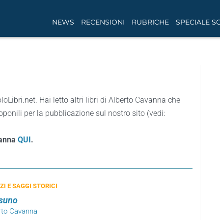
NEWS
RECENSIONI
RUBRICHE
SPECIALE S
loLibri.net. Hai letto altri libri di Alberto Cavanna che
ponili per la pubblicazione sul nostro sito (vedi:
avanna
QUI
.
I E SAGGI STORICI
ssuno
erto Cavanna