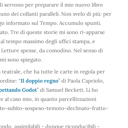
 servono per preparare il mio nuovo libro
uno dei collanti paralleli. Non svelo di più: per
go informato sul Tempo. Accumulo spunti.
rato. Tre di queste storie mi sono ri-apparse
dal tempo massimo degli uffici stampa, e
. Letture spesse, da comodino. Nel senso di
 mi sono spiegato.
 teatrale, che ha tutte le carte in regola per
ordine: “
Il doppio regno
” di Paola Capriolo,
pettando Godot
” di Samuel Beckett. Li ho
re al caso mio, in quanto parcellizzazioni
uto-subito-sospeso-temuto-declinato-fratto-
ndo, assimilabili - dunque riconducibili -