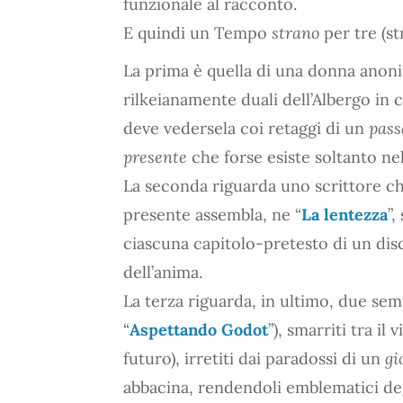
funzionale al racconto.
E quindi un Tempo
strano
per tre (st
La prima è quella di una donna anonim
rilkeianamente duali dell’Albergo in c
deve vedersela coi retaggi di un
pass
presente
che forse esiste soltanto ne
La seconda riguarda uno scrittore che
presente assembla, ne “
La lentezza
”,
ciascuna capitolo-pretesto di un disc
dell’anima.
La terza riguarda, in ultimo, due semp
“
Aspettando Godot
”), smarriti tra il 
futuro), irretiti dai paradossi di un
gi
abbacina, rendendoli emblematici deg