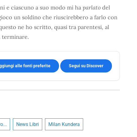
 anni e ciascuno a suo modo mi ha
parlato
del
ioco un soldino che riuscirebbero a farlo con
uesto ne ho scritto, quasi tra parentesi, al
a terminare.
ggiungi alle fonti preferite
Segui su Discover
o...
News Libri
Milan Kundera