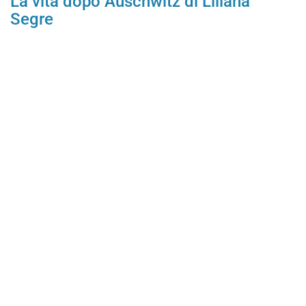
La vita dopo Auschwitz di Liliana
Segre