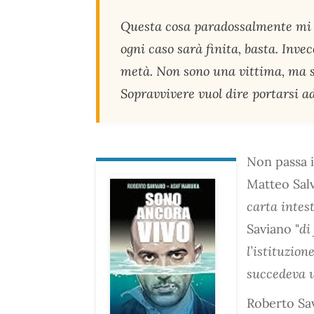
Questa cosa paradossalmente mi h
ogni caso sarà finita, basta. Inve
metà. Non sono una vittima, ma s
Sopravvivere vuol dire portarsi ad
Non passa i
Matteo Salvi
carta intes
Saviano "
di
l’istituzio
succedeva u
Roberto Sav