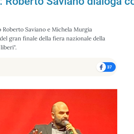
”: Roberto Saviano dialoga c
o Roberto Saviano e Michela Murgia
l gran finale della fiera nazionale della
liberi".
37