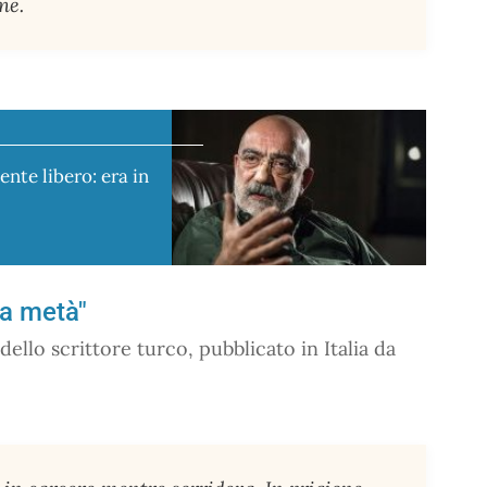
ne.
nte libero: era in
 a metà"
dello scrittore turco, pubblicato in Italia da