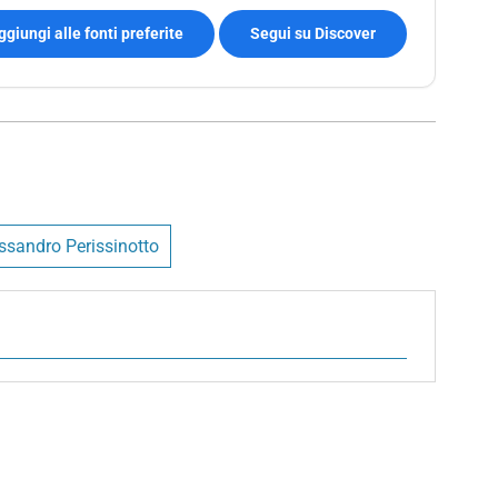
ggiungi alle fonti preferite
Segui su Discover
ssandro Perissinotto