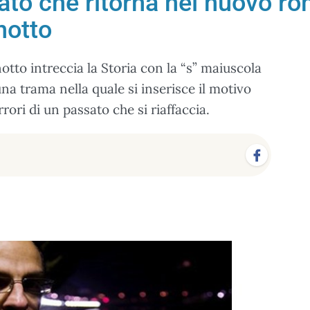
ato che ritorna nel nuovo r
notto
otto intreccia la Storia con la “s” maiuscola
una trama nella quale si inserisce il motivo
rrori di un passato che si riaffaccia.