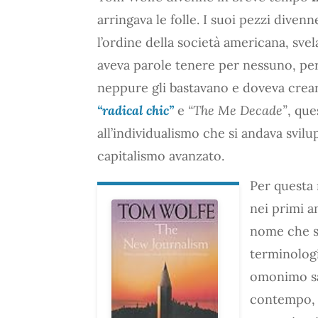
arringava le folle. I suoi pezzi divenn
l’ordine della società americana, svel
aveva parole tenere per nessuno, per
neppure gli bastavano e doveva crearn
“radical chic”
e
“The Me Decade”
, que
all’individualismo che si andava svi
capitalismo avanzato.
Per questa 
nei primi 
nome che sa
terminologi
omonimo sag
contempo, r