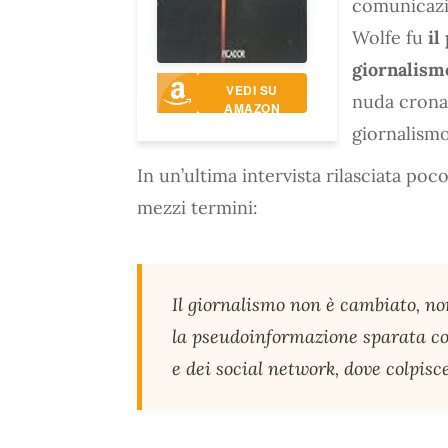
comunicazi
Wolfe fu
il
giornalism
VEDI SU
nuda cronac
AMAZON
giornalism
In un’ultima intervista rilasciata po
mezzi termini:
Il giornalismo non è cambiato, non
la pseudoinformazione sparata com
e dei social network, dove colpisce