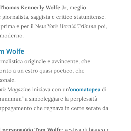
Thomas Kennerly Wolfe Jr
, meglio
 giornalista, saggista e critico statunitense.
prima e per il
New York Herald Tribune
poi,
o moderno.
om Wolfe
rnalistica originale e avvincente, che
orito a un estro quasi poetico, che
sonale.
rk Magazine
iniziava con un’
onomatopea
di
mm” a simboleggiare la perplessità
di appagamento che regnava in certe serate da
il personaggio Tom Wolfe
: vestiva di bianco e