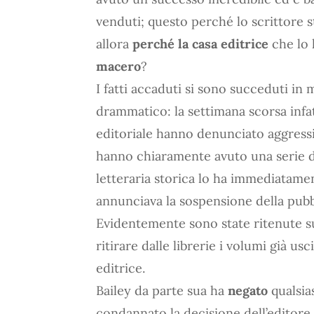
venduti; questo perché lo scrittore s
allora
perché la casa editrice
che lo 
macero
?
I fatti accaduti si sono succeduti i
drammatico: la settimana scorsa infa
editoriale hanno denunciato aggressi
hanno chiaramente avuto una serie di
letteraria storica lo ha immediatame
annunciava la sospensione della pubbl
Evidentemente sono state ritenute su
ritirare dalle librerie i volumi già usc
editrice.
Bailey da parte sua ha
negato
qualsia
condannato la decisione dell’editore