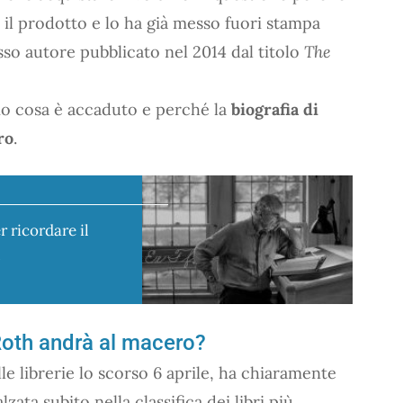
o il prodotto e lo ha già messo fuori stampa
sso autore pubblicato nel 2014 dal titolo
The
io cosa è accaduto e perché la
biografia di
ro
.
r ricordare il
l
 Roth andrà al macero?
lle librerie lo scorso 6 aprile, ha chiaramente
ata subito nella classifica dei libri più