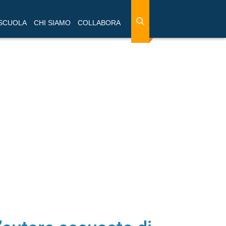
 SCUOLA
CHI SIAMO
COLLABORA