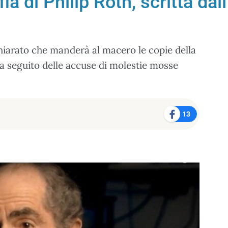
ia di Philip Roth, scritta dal
hiarato che manderà al macero le copie della
h a seguito delle accuse di molestie mosse
13