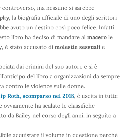
r controverso, ma nessuno si sarebbe
aphy
, la biografia ufficiale di uno degli scrittori
be avuto un destino così poco felice. Infatti
esto libro ha deciso di mandare al
macero
le
y
, è stato accusato di
molestie sessuali
e
sociata dai crimini del suo autore e si è
ll’anticipo del libro a organizzazioni da sempre
ta contro le violenze sulle donne.
lip Roth
, scomparso nel 2018
, è uscita in tutte
e ovviamente ha scalato le classifiche
tto da Bailey nel corso degli anni, in seguito a
ibile acquistare il volume in questione perché