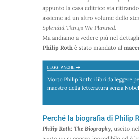
appunto la casa editrice sta ritirand
assieme ad un altro volume dello ste
Splendid Things We Planned.
Ma andiamo a vedere più nel dettagl
Philip Roth
è stato mandato al
mace
LEGGI ANCHE
Morto Philip Roth: i libri da leggere pe
maestro della letteratura senza Nobe
Perché la biografia di Philip
Philip Roth: The Biography
,
uscito ne
avuto un successo incredibile ed è balz