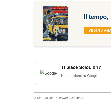
Il tempo, 
VEDI SU AM
Ti piace SoloLibri?
Non perderci su Google!
© Riproduzione riservata SoloLibri.net