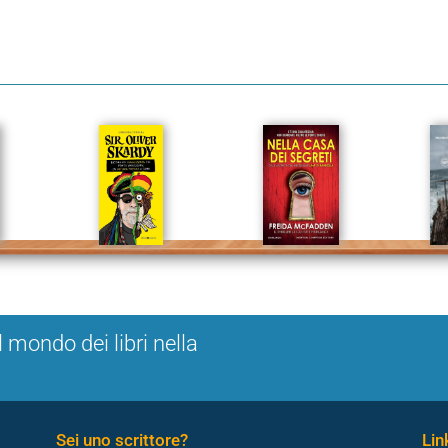
l mondo dei libri nella
Sei uno scrittore?
Link