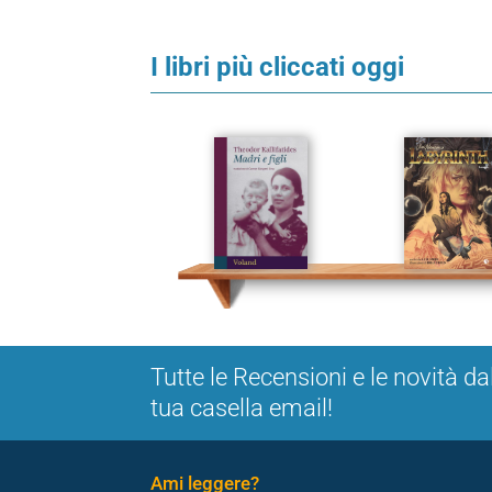
I libri più cliccati oggi
Tutte le Recensioni e le novità da
tua casella email!
Ami leggere?