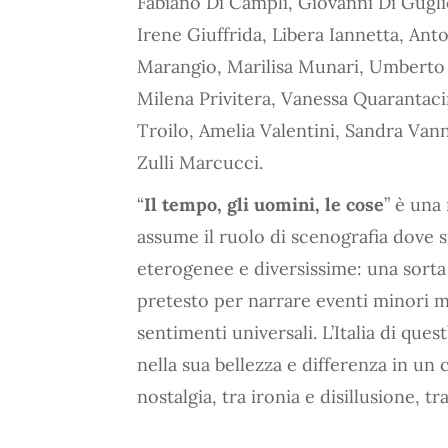
Fabiano Di Campli, Giovanni Di Gugli
Irene Giuffrida, Libera Iannetta, An
Marangio, Marilisa Munari, Umberto 
Milena Privitera, Vanessa Quarantaci
Troilo, Amelia Valentini, Sandra Vanni
Zulli Marcucci.
“
Il tempo, gli uomini, le cose
” è una 
assume il ruolo di scenografia dove 
eterogenee e diversissime: una sorta d
pretesto per narrare eventi minori ma
sentimenti universali. L’Italia di quest
nella sua bellezza e differenza in u
nostalgia, tra ironia e disillusione, t