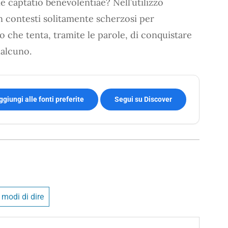
e captatio benevolentiae? Nell’utilizzo
 in contesti solitamente scherzosi per
o che tenta, tramite le parole, di conquistare
ualcuno.
ggiungi alle fonti preferite
Segui su Discover
e modi di dire