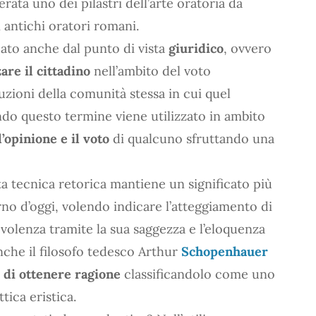
rata uno dei pilastri dell’arte oratoria da
 antichi oratori romani.
cato anche dal punto di vista
giuridico
, ovvero
are il cittadino
nell’ambito del voto
tuzioni della comunità stessa in cui quel
ndo questo termine viene utilizzato in ambito
l’opinione e il voto
di qualcuno sfruttando una
sta tecnica retorica mantiene un significato più
orno d’oggi, volendo indicare l’atteggiamento di
olenza tramite la sua saggezza e l’eloquenza
 anche il filosofo tedesco Arthur
Schopenhauer
e di ottenere ragione
classificandolo come uno
tica eristica.