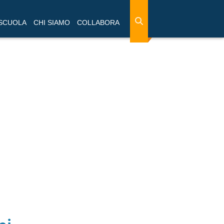
 SCUOLA
CHI SIAMO
COLLABORA