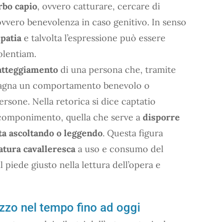
rbo capio
, ovvero catturare, cercare di
ovvero benevolenza in caso genitivo. In senso
mpatia
e talvolta l’espressione può essere
olentiam.
atteggiamento
di una persona che, tramite
uadagna un comportamento benevolo o
rsone. Nella retorica si dice captatio
n componimento, quella che serve a
disporre
ta ascoltando o leggendo
. Questa figura
atura cavalleresca
a uso e consumo del
l piede giusto nella lettura dell’opera e
lizzo nel tempo fino ad oggi