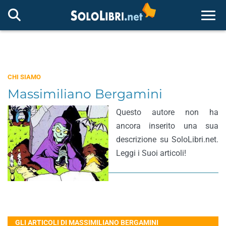
Togg
CHI SIAMO
Massimiliano Bergamini
Questo autore non ha
ancora inserito una sua
descrizione su SoloLibri.net.
Leggi i Suoi articoli!
GLI ARTICOLI DI MASSIMILIANO BERGAMINI