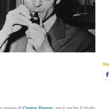
Seg
a poesia di
Cesare Pavese
, ma è anche il titolo