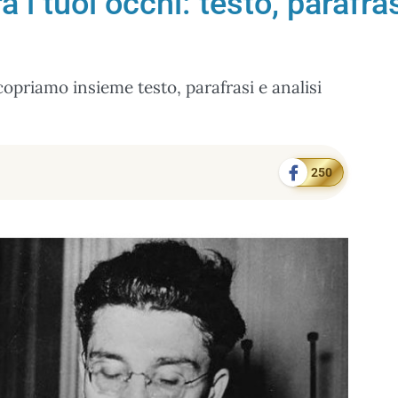
 i tuoi occhi: testo, parafras
Scopriamo insieme testo, parafrasi e analisi
250