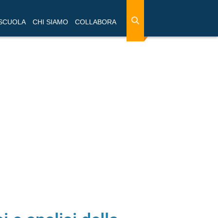
 SCUOLA
CHI SIAMO
COLLABORA