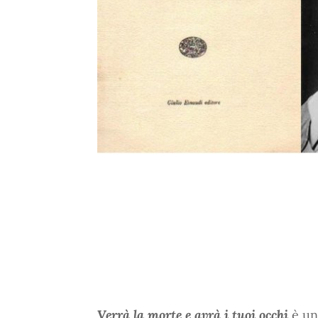
Verrà la morte e avrà i tuoi occhi
è un