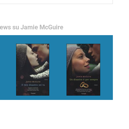
ews su Jamie McGuire