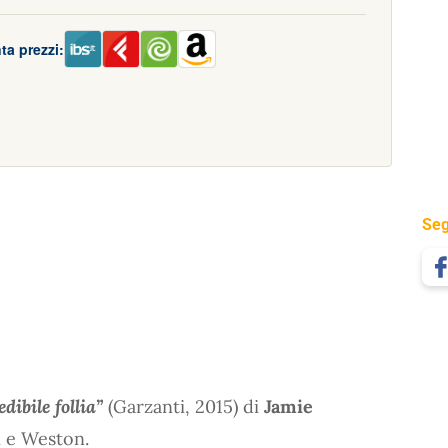
ta prezzi:
Seg
dibile follia”
(Garzanti, 2015) di
Jamie
n e Weston.