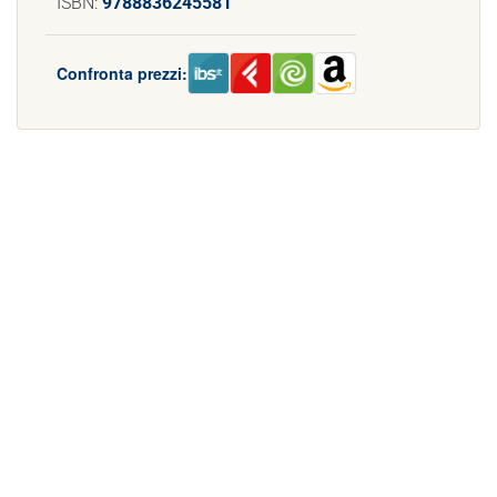
ISBN:
9788836245581
Confronta prezzi: