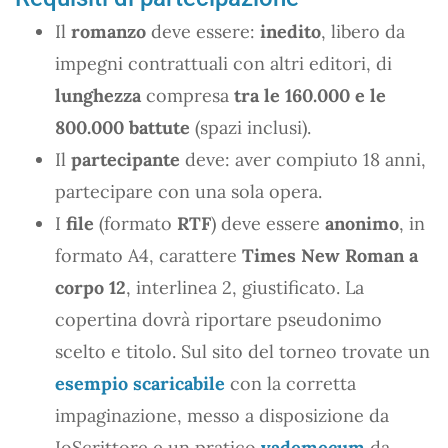
Il
romanzo
deve essere:
inedito
, libero da
impegni contrattuali con altri editori, di
lunghezza
compresa
tra le 160.000 e le
800.000 battute
(spazi inclusi).
Il
partecipante
deve: aver compiuto 18 anni,
partecipare con una sola opera.
I
file
(formato
RTF
) deve essere
anonimo
, in
formato A4, carattere
Times New Roman a
corpo 12
, interlinea 2, giustificato. La
copertina dovrà riportare pseudonimo
scelto e titolo. Sul sito del torneo trovate un
esempio scaricabile
con la corretta
impaginazione, messo a disposizione da
IoScrittore e un pratico
vademecum
da