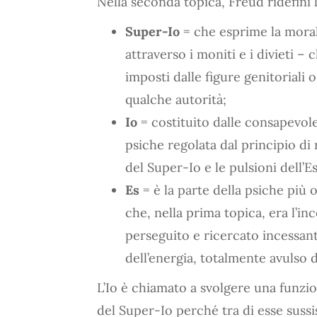
Nella seconda topica, Freud ridefinì 
Super-Io
= che esprime la morale
attraverso i moniti e i divieti 
imposti dalle figure genitorial
qualche autorità;
Io
= costituito dalle consapevolez
psiche regolata dal principio di 
del Super-Io e le pulsioni dell’Es
Es
= è la parte della psiche più 
che, nella prima topica, era l’in
perseguito e ricercato incessant
dell’energia, totalmente avulso da
L’Io è chiamato a svolgere una funzio
del Super-Io perché tra di esse suss