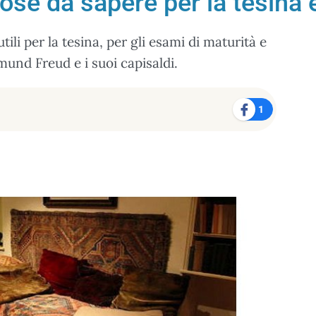
se da sapere per la tesina e
tili per la tesina, per gli esami di maturità e
mund Freud e i suoi capisaldi.
1