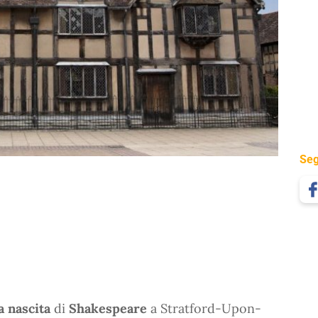
Seg
la nascita
di
Shakespeare
a Stratford-Upon-