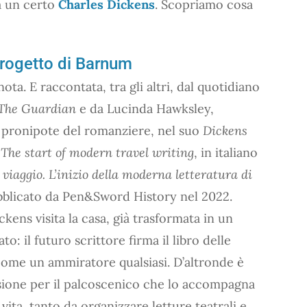
ra un certo
Charles Dickens
. Scopriamo cosa
progetto di Barnum
nota. E raccontata, tra gli altri, dal quotidiano
The Guardian
e da Lucinda Hawksley,
e pronipote del romanziere, nel suo
Dickens
 The start of modern travel writing
, in italiano
 viaggio. L’inizio della moderna letteratura di
bblicato da Pen&Sword History nel 2022.
ckens visita la casa, già trasformata in un
o: il futuro scrittore firma il libro delle
ome un ammiratore qualsiasi. D’altronde è
sione per il palcoscenico che lo accompagna
 vita, tanto da organizzare letture teatrali e