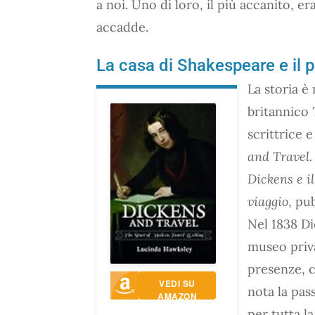
a noi. Uno di loro, il più accanito, e
accadde.
La casa di Shakespeare e il 
La storia è 
britannico
scrittrice 
and Travel.
Dickens e il
viaggio
, pu
Nel 1838 Di
museo privat
presenze, c
VEDI SU
nota la pas
AMAZON
per tutta la