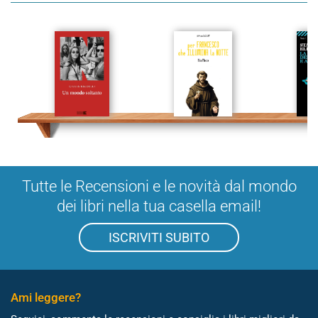
Tutte le Recensioni e le novità dal mondo
dei libri nella tua casella email!
ISCRIVITI SUBITO
Ami leggere?