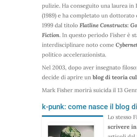
pulizie. Ha conseguito una laurea in I
(1989) e ha completato un dottorato d
1999 dal titolo
Flatline Constructs: G
Fiction
. In questo periodo Fisher è 
interdisciplinare noto come
Cybernet
politico accelerazionista.
Nel 2003, dopo aver insegnato filosofi
decide di aprire un
blog di teoria cu
Mark Fisher morirà suicida il 13 Genna
k-punk: come nasce il blog di
Lo stesso 
scrivere in
articoli dal