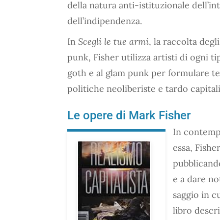
della natura anti-istituzionale dell’in
dell’indipendenza.
In
Scegli le tue armi
, la raccolta degl
punk, Fisher utilizza artisti di ogni t
goth e al glam punk per formulare teor
politiche neoliberiste e tardo capitali
Le opere di Mark Fisher
In contempo
essa, Fishe
pubblicando
e a dare no
saggio in cu
libro descr