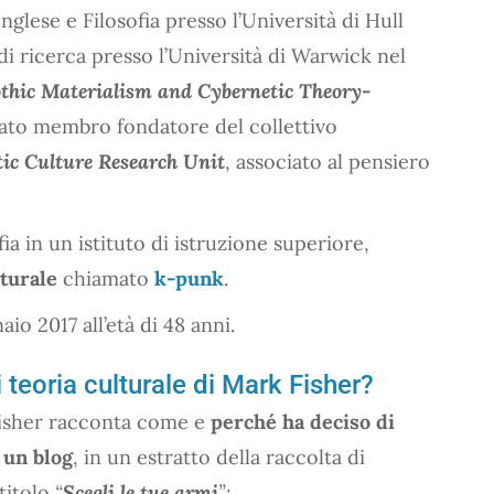
nglese e Filosofia presso l’Università di Hull
i ricerca presso l’Università di Warwick nel
othic Materialism and Cybernetic Theory-
stato membro fondatore del collettivo
ic Culture Research Unit
, associato al pensiero
a in un istituto di istruzione superiore,
lturale
chiamato
k-punk
.
io 2017 all’età di 48 anni.
 teoria culturale di Mark Fisher?
Fisher racconta come e
perché ha deciso di
 un blog
, in un estratto della raccolta di
 titolo
“
Scegli le tue armi
”
: