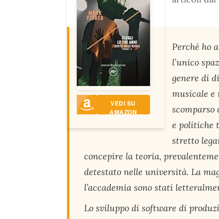
Perché ho a
l’unico spaz
genere di d
musicale e 
VEDI SU
scomparso c
AMAZON
e politiche 
stretto leg
concepire la teoria, prevalentemen
detestato nelle università. La ma
l’accademia sono stati letteralme
Lo sviluppo di software di produzi