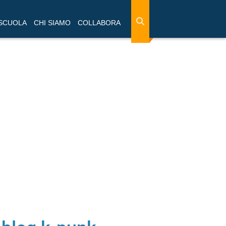
 SCUOLA
CHI SIAMO
COLLABORA