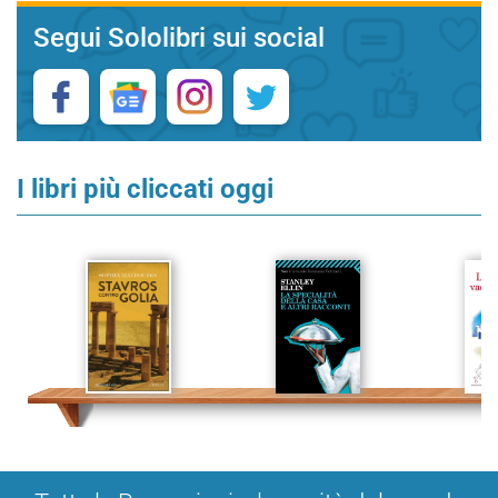
Segui Sololibri sui social
I libri più cliccati oggi