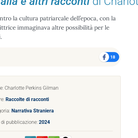
alla e altri racconti
di Charlo
ro la cultura patriarcale dell’epoca, con la
ittrice immaginava altre possibilità per le
.
18
e: Charlotte Perkins Gilman
re:
Raccolte di racconti
oria:
Narrativa Straniera
di pubblicazione:
2024