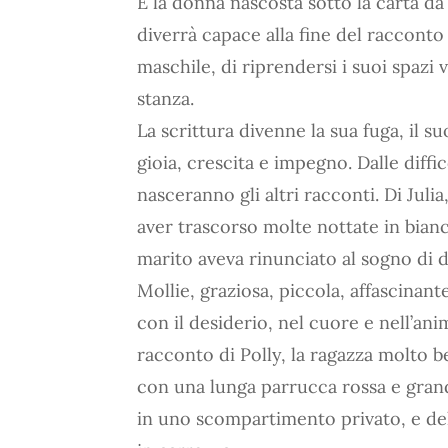
E la donna nascosta sotto la carta da
diverrà capace alla fine del racconto 
maschile, di riprendersi i suoi spazi vi
stanza.
La scrittura divenne la sua fuga, il s
gioia, crescita e impegno. Dalle diffi
nasceranno gli altri racconti. Di Juli
aver trascorso molte nottate in bianc
marito aveva rinunciato al sogno di d
Mollie, graziosa, piccola, affascina
con il desiderio, nel cuore e nell’an
racconto di Polly, la ragazza molto b
con una lunga parrucca rossa e grandi
in uno scompartimento privato, e dell