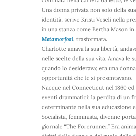
confinata nella camera da letto, le ven
Una donna privata non solo della sua 
identità, scrive Kristi Veseli nella pr
in una stanza come Bertha Mason in
Metamorfosi
, trasformata.
Charlotte amava la sua libertà, andav
nelle scelte della sua vita. Amava le s
quando lo desiderava; era una donna 
opportunità che le si presentavano.
Nacque nel Connecticut nel 1860 ed eb
eventi drammatici: la perdita di un f
determinante nella sua educazione e f
Socialista, femminista, divenne port
giornale “The Forerunner.” Era animat