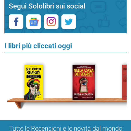
Segui Sololibri sui social
I libri più cliccati oggi
Tutte le Recensioni e le novità dal mondo