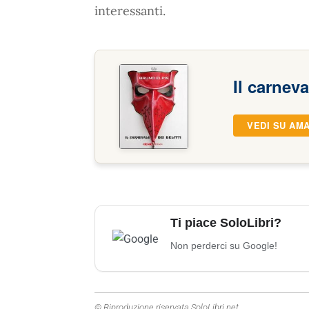
interessanti.
Il carneva
VEDI SU AM
Ti piace SoloLibri?
Non perderci su Google!
© Riproduzione riservata SoloLibri.net