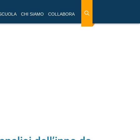
 SCUOLA
CHI SIAMO
COLLABORA