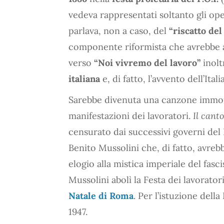
vedeva rappresentati soltanto gli oper
parlava, non a caso, del
“riscatto del
componente riformista che avrebbe app
verso
“Noi vivremo del lavoro”
inolt
italiana
e, di fatto, l’avvento dell’Ita
Sarebbe divenuta una canzone immort
manifestazioni dei lavoratori.
Il canto
censurato dai successivi governi del R
Benito Mussolini che, di fatto, avreb
elogio alla mistica imperiale del fasc
Mussolini abolì la Festa dei lavorator
Natale di Roma
. Per l’istuzione del
1947.