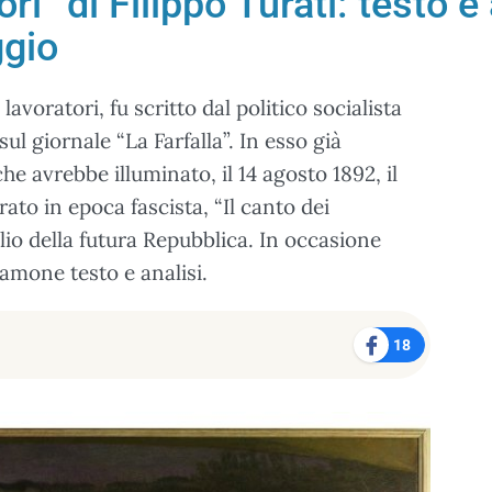
ori” di Filippo Turati: testo e
ggio
voratori, fu scritto dal politico socialista
ul giornale “La Farfalla”. In esso già
che avrebbe illuminato, il 14 agosto 1892, il
rato in epoca fascista, “Il canto dei
lio della futura Repubblica. In occasione
amone testo e analisi.
18