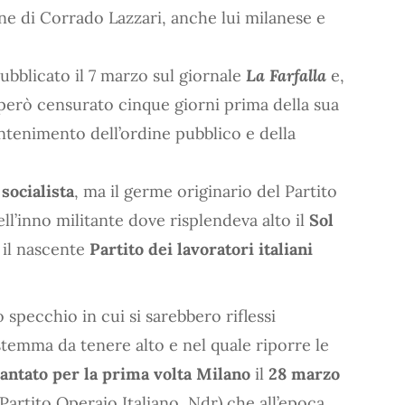
one di Corrado Lazzari, anche lui milanese e
ubblicato il 7 marzo sul giornale
La Farfalla
e,
 però censurato cinque giorni prima della sua
ntenimento dell’ordine pubblico e della
 socialista
, ma il germe originario del Partito
uell’inno militante dove risplendeva alto il
Sol
 il nascente
Partito dei lavoratori italiani
 specchio in cui si sarebbero riflessi
 stemma da tenere alto e nel quale riporre le
antato per la prima volta Milano
il
28 marzo
Partito Operaio Italiano, Ndr) che all’epoca