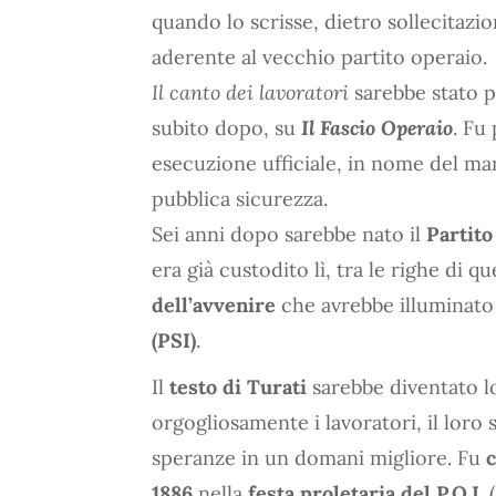
quando lo scrisse, dietro sollecitazi
aderente al vecchio partito operaio.
Il canto dei lavoratori
sarebbe stato p
subito dopo, su
Il Fascio Operaio
. Fu
esecuzione ufficiale, in nome del ma
pubblica sicurezza.
Sei anni dopo sarebbe nato il
Partito
era già custodito lì, tra le righe di q
dell’avvenire
che avrebbe illuminato
(PSI)
.
Il
testo di Turati
sarebbe diventato lo
orgogliosamente i lavoratori, il loro
speranze in un domani migliore. Fu
c
1886
nella
festa proletaria del P.O.I.
(