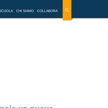
 SCUOLA
CHI SIAMO
COLLABORA