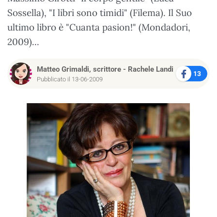
Sossella), "I libri sono timidi" (Filema). Il Suo
ultimo libro è "Cuanta pasion!" (Mondadori,
2009)...
Matteo Grimaldi, scrittore
-
Rachele Landi
13
Pubblicato il 13-06-2009