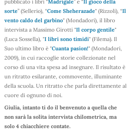
pubblicato i libri “
Madrigale
” e “
Il gioco della
sorte
” (Sellerio), “
Come Sheherazade
" (Rizzoli), “
Il
vento caldo del garbino
" (Mondadori), il libro
intervista a Massimo Girotti "
Il corpo gentile
"
(Luca Sossella), "
I libri sono timidi
" (Filema). Il
Suo ultimo libro è "
Cuanta pasion!
" (Mondadori,
2009), in cui raccoglie storie collezionate nel
corso di una vita spesa ad insegnare. Il risultato è
un ritratto esilarante, commovente, illuminante
della scuola. Un ritratto che parla direttamente al
cuore di ognuno di noi.
Giulia, intanto ti do il benvenuto a quella che
non sarà la solita intervista chilometrica, ma
solo 4 chiacchiere contate.