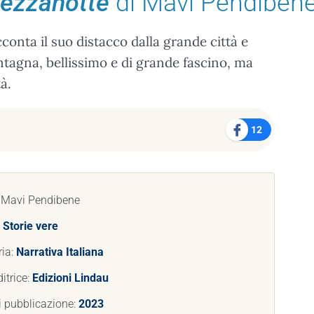
 mezzanotte
di Mavi Pendiben
cconta il suo distacco dalla grande città e
ntagna, bellissimo e di grande fascino, ma
à.
12
: Mavi Pendibene
:
Storie vere
ria:
Narrativa Italiana
itrice:
Edizioni Lindau
i pubblicazione:
2023