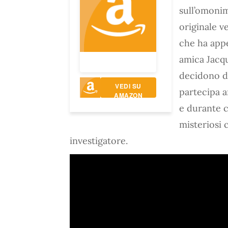
sull’omoni
originale v
che ha appe
amica Jacqu
decidono di
VEDI SU
partecipa a
AMAZON
e durante c
misteriosi 
investigatore.