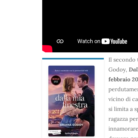
Il secondo 
Godoy,
Dal
febbraio 2
perdutamen
vicino di c
si limita a 
ragazza per
innamorare 