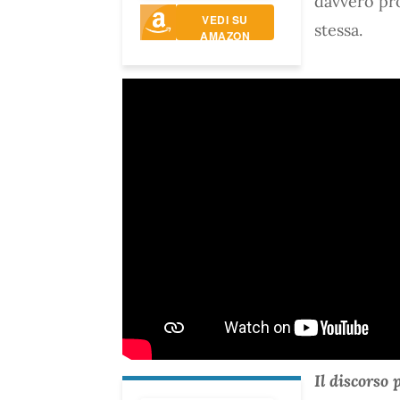
davvero pro
VEDI SU
stessa.
AMAZON
Il discorso 