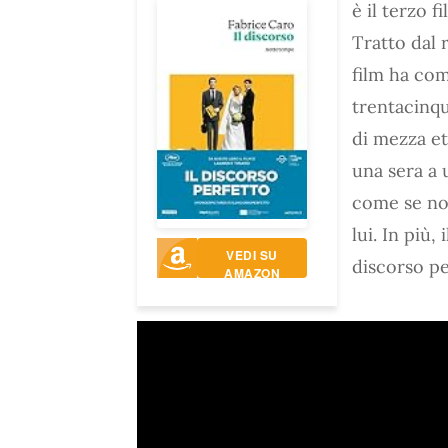
è il terzo 
Tratto dal
film ha co
trentacinqu
di mezza e
una sera a 
come se non
lui. In più,
VEDI SU
discorso pe
AMAZON