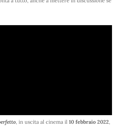
nta a tutto, anche a mettere in discussione se
perfetto
, in uscita al cinema il
10 febbraio 2022
,