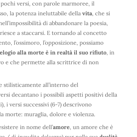
pochi versi, con parole marmoree, il
so, la potenza ineluttabile della
vita
, che si
nell’impossibilità di abbandonare la poesia,
n riesce a staccarsi. E tornando al concetto
nto, l’ossimoro, l’opposizione, possiamo
’elogio alla morte è in realtà il suo rifiuto
, in
vo e che permette alla scrittrice di non
 stilisticamente all’interno del
ersi decantano i possibili aspetti positivi della
), i versi successivi (6-7) descrivono
a morte: muraglia, dolore e violenza.
sistere in nome dell’
amore
, un amore che è
go / di inaudita dolcezza
) pur nella sua
dualità