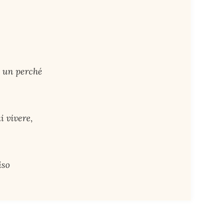
a un perché
i vivere,
iso