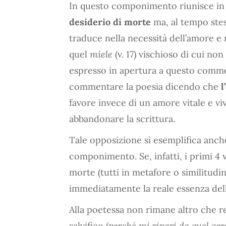
In questo componimento riunisce in 
desiderio di morte
ma, al tempo stes
traduce nella necessità dell’amore e 
quel
miele
(v. 17) vischioso di cui no
espresso in apertura a questo comme
commentare la poesia dicendo che
l
favore invece di un amore vitale e vi
abbandonare la scrittura.
Tale opposizione si esemplifica anche
componimento. Se, infatti, i primi 4 v
morte (tutti in metafore o similitudini
immediatamente la reale essenza dell
Alla poetessa non rimane altro che re
salvifico (
perché mi ripari da quel gor