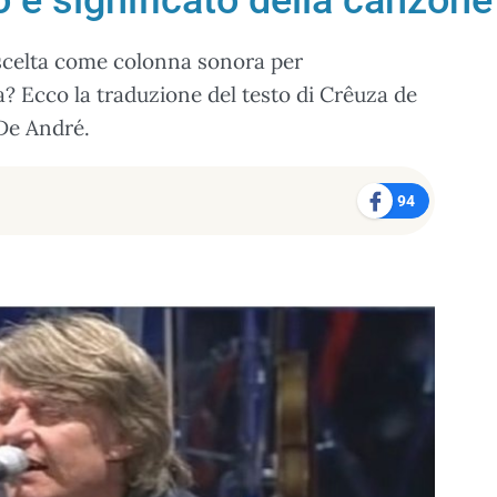
 e significato della canzone
, scelta come colonna sonora per
? Ecco la traduzione del testo di Crêuza de
 De André.
94