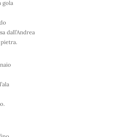
a gola
ido
sa dall’Andrea
 pietra.
inaio
’ala
o.
fino