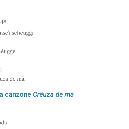
ppi.
nsc’i scheuggi
chéugge
ä
euza de mä.
lla canzone
Crêuza de mä
uda