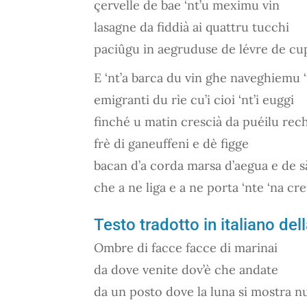
çervelle de bae ‘nt’u meximu vin
lasagne da fiddià ai quattru tucchi
paciûgu in aegruduse de lévre de cu
E ‘nt’a barca du vin ghe naveghiemu ‘
emigranti du rìe cu’i cioi ‘nt’i euggi
finché u matin crescià da puéilu re
frè di ganeuffeni e dè figge
bacan d’a corda marsa d’aegua e de s
che a ne liga e a ne porta ‘nte ‘na cr
Testo tradotto in italiano de
Ombre di facce facce di marinai
da dove venite dov’è che andate
da un posto dove la luna si mostra n