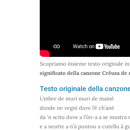
Scopriamo insieme testo originale in 
significato della canzone Crêuza de
Testo originale della canzon
Umbre de muri muri de mainé
dunde ne vegnì duve l’è ch’ané
da ‘n scitu duve a l’ûn-a a se mustra
e a neutte a n’à puntou u cutellu ä g