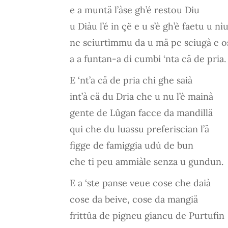
e a muntä l’àse gh’é restou Diu
u Diàu l’é in çë e u s’è gh’è faetu u nì
ne sciurtìmmu da u mä pe sciugà e o
a a funtan-a di cumbi ‘nta cä de pria.
E ‘nt’a cä de pria chi ghe saià
int’à cä du Dria che u nu l’è mainà
gente de Lûgan facce da mandillä
qui che du luassu preferiscian l’ä
figge de famiggia udù de bun
che ti peu ammiàle senza u gundun.
E a ‘ste panse veue cose che daià
cose da beive, cose da mangiä
frittûa de pigneu giancu de Purtufin