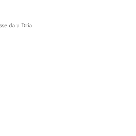
u
sse da u Dria