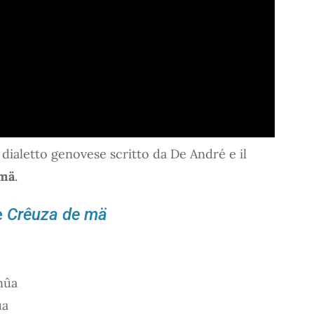
dialetto genovese scritto da De André e il
 mä
.
e
Crêuza de mä
 nûa
ua