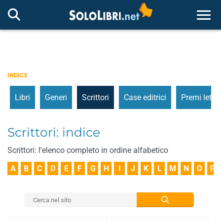
Togg
INDICE
Libri
Generi
Scrittori
Case editrici
Premi letter
Scrittori: indice
Scrittori: l'elenco completo in ordine alfabetico
A
B
C
D
E
F
G
H
I
J
K
L
M
N
O
P