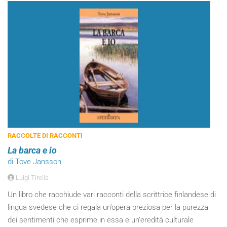
RACCOLTE DI RACCONTI
La barca e io
di Tove Jansson
Luigi Tirella
Un libro che racchiude vari racconti della scrittrice finlandese di
lingua svedese che ci regala un’opera preziosa per la purezza
dei sentimenti che esprime in essa e un’eredità culturale