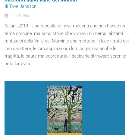
di Tove Jansson
Luigi Tirella
Salani, 2019 - Una raccolta di nove racconti che non hanno un
tema comune, ma sono storie che vivono i numerosi abitanti
fantastici della Valle dei Mumin e che mettono in luce i tratti del
loro carattere, le loro aspirazioni, i loro sogni, ma anche le
fragilità, le paure ma soprattutto il desiderio di trovare serenità
nella loro vita.