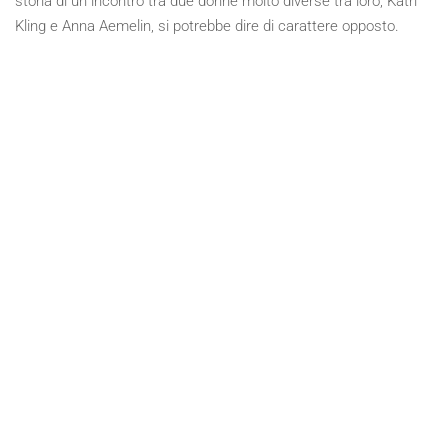
storia di un incontro tra due donne molto diverse tra loro, Katri
Kling e Anna Aemelin, si potrebbe dire di carattere opposto.