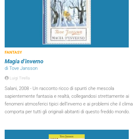
FANTASY
Magia d’inverno
di Tove Jansson
Luigi Tirella
Salani, 2008 - Un racconto ricco di spunti che mescola
sapientemente fantasia e realtà, collegandosi strettamente ai
fenomeni atmosferici tipici dell’inverno e ai problemi che il clima
comporta per tutti gli originali abitanti di questo freddo mondo.