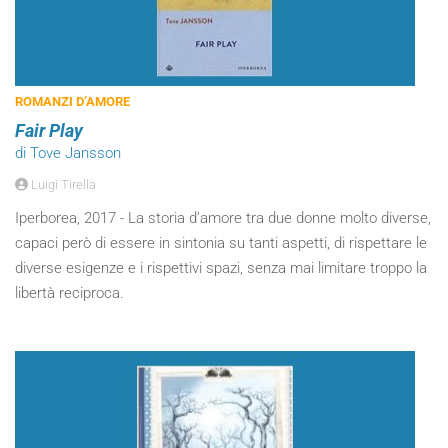
ROMANZI D’AMORE
Fair Play
di Tove Jansson
Luigi Tirella
Iperborea, 2017 - La storia d’amore tra due donne molto diverse,
capaci però di essere in sintonia su tanti aspetti, di rispettare le
diverse esigenze e i rispettivi spazi, senza mai limitare troppo la
libertà reciproca.