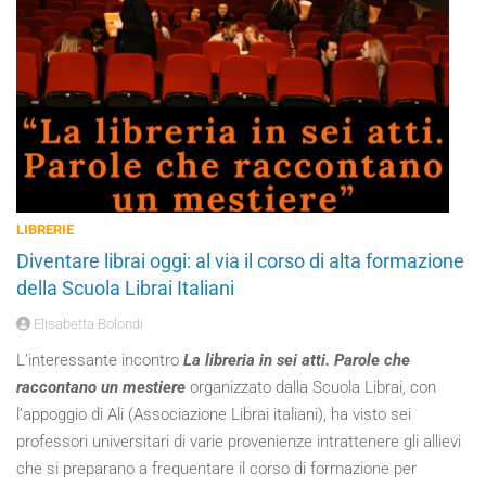
LIBRERIE
Diventare librai oggi: al via il corso di alta formazione
della Scuola Librai Italiani
Elisabetta Bolondi
L’interessante incontro
La libreria in sei atti. Parole che
raccontano un mestiere
organizzato dalla Scuola Librai, con
l’appoggio di Ali (Associazione Librai italiani), ha visto sei
professori universitari di varie provenienze intrattenere gli allievi
che si preparano a frequentare il corso di formazione per