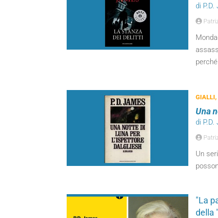
di P.D
Patriz
Mondad
assassi
perché
GIALLI,
Una no
di P.D
Patriz
Un seri
posson
"La p
della