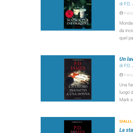
di P.D
Patriz
Mondado
da inc
quel pa
Un la
di P.D
Patriz
Una fam
luogo d
Mark s
GIALLI,
La sta