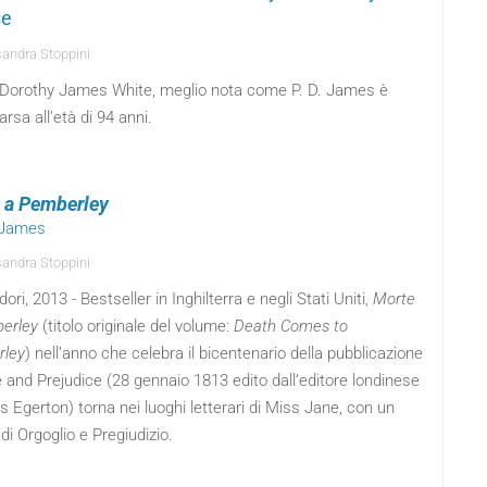
se
andra Stoppini
s Dorothy James White, meglio nota come P. D. James è
sa all’età di 94 anni.
 a Pemberley
. James
andra Stoppini
ri, 2013 - Bestseller in Inghilterra e negli Stati Uniti,
Morte
erley
(titolo originale del volume:
Death Comes to
ley
) nell’anno che celebra il bicentenario della pubblicazione
e and Prejudice (28 gennaio 1813 edito dall’editore londinese
Egerton) torna nei luoghi letterari di Miss Jane, con un
di Orgoglio e Pregiudizio.