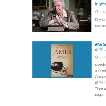
ingle
Aless
Phylli
scompar
Morte
di P.D
Aless
Mondado
a Pemb
Pember
di Prid
Thomas 
sequel 