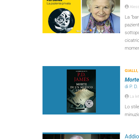
Aless
La "ba
pazient
sottopo
cicatri
moment
GIALLI,
Morte
di P. D
La let
Lo stil
minuzio
Addio 