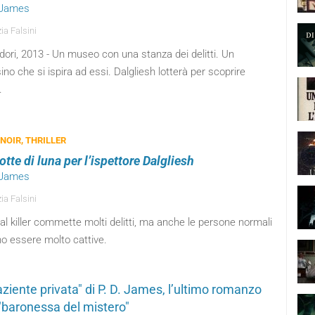
. James
ia Falsini
ori, 2013 - Un museo con una stanza dei delitti. Un
no che si ispira ad essi. Dalgliesh lotterà per scoprire
.
 NOIR, THRILLER
tte di luna per l’ispettore Dalgliesh
. James
ia Falsini
al killer commette molti delitti, ma anche le persone normali
o essere molto cattive.
aziente privata" di P. D. James, l’ultimo romanzo
 "baronessa del mistero"