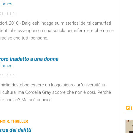
. James
ia Falsini
ri, 2010 - Dalgliesh indaga su misteriosi delitti camuffati
identi che avvengono in una scuola per infermiere che non è
radiso che tutti pensano.
voro inadatto a una donna
. James
ia Falsini
iglia dovrebbe essere un luogo sicuro, un’università un
i cultura, ma Cordelia Gray scopre che non è così. Perchè
i è ucciso? Ma si è ucciso?
Gli
 NOIR, THRILLER
nza dei delitti