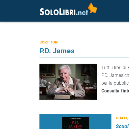
SCRITTORI
P.D. James
Tutti i libri d
P.D. James ch
per la pubblic
Consulta l'in
GIALLI,
Scuol