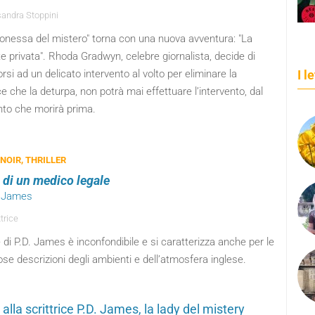
andra Stoppini
ronessa del mistero" torna con una nuova avventura: "La
e privata". Rhoda Gradwyn, celebre giornalista, decide di
rsi ad un delicato intervento al volto per eliminare la
I l
ce che la deturpa, non potrà mai effettuare l’intervento, dal
o che morirà prima.
 NOIR, THRILLER
 di un medico legale
. James
trice
e di P.D. James è inconfondibile e si caratterizza anche per le
se descrizioni degli ambienti e dell’atmosfera inglese.
alla scrittrice P.D. James, la lady del mistery