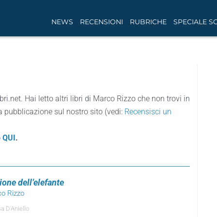
NEWS
RECENSIONI
RUBRICHE
SPECIALE S
bri.net. Hai letto altri libri di Marco Rizzo che non trovi in
a pubblicazione sul nostro sito (vedi:
Recensisci un
o
QUI
.
ione dell’elefante
co Rizzo
a D'Aniello