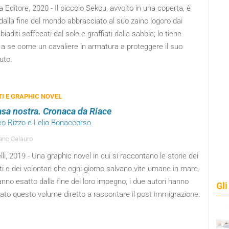
 Editore, 2020 - Il piccolo Sekou, avvolto in una coperta, è
dalla fine del mondo abbracciato al suo zaino logoro dai
sbiaditi soffocati dal sole e graffiati dalla sabbia; lo tiene
 a se come un cavaliere in armatura a proteggere il suo
uto.
I E GRAPHIC NOVEL
casa nostra. Cronaca da Riace
co Rizzo e Lelio Bonaccorso
no Celauro
elli, 2019 - Una graphic novel in cui si raccontano le storie dei
i e dei volontari che ogni giorno salvano vite umane in mare.
nno esatto dalla fine del loro impegno, i due autori hanno
Gli
ato questo volume diretto a raccontare il post immigrazione.