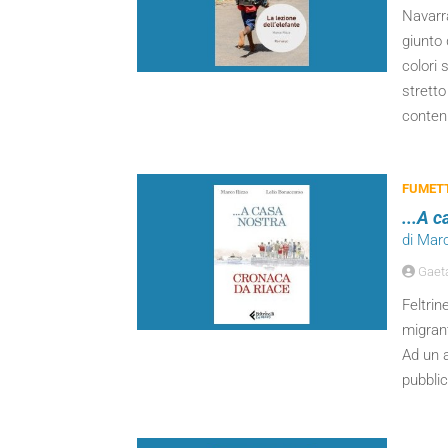
Navarra
giunto 
colori 
stretto
conten
FUMETT
...A 
di Mar
Gaeta
Feltrin
migrant
Ad un a
pubblic