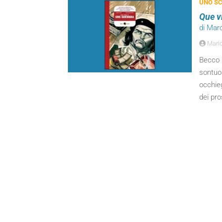
UNO SC
Que v
di Mar
Mari
Becco G
sontuos
occhie
dei pros