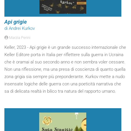
Api grigie
di Andrei Kurkov
Marzia Perini
Keller, 2023 - Api grigie è un grande successo internazionale che
Keller Editore porta in Italia per riflettere sulla guerra in Ucraina
che è oramai al suo secondo anno e non sembra voler cessare.
Non una riflessione, ma una presa di coscienza di quanto quella
zona grigia sia sempre più preponderante. Kurkov mette a nudo
insensate logiche delle guerra con una poeticità narrativa che
sa di delicata realtà in bilico tra natura del rapporto umano.