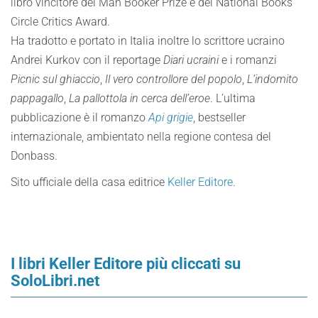
libro vincitore del Man Booker Prize e del National Books
Circle Critics Award.
Ha tradotto e portato in Italia inoltre lo scrittore ucraino
Andrei Kurkov con il reportage
Diari ucraini
e i romanzi
Picnic sul ghiaccio
,
Il vero controllore del popolo
,
L’indomito
pappagallo
,
La pallottola in cerca dell’eroe
. L’ultima
pubblicazione è il romanzo
Api grigie
, bestseller
internazionale, ambientato nella regione contesa del
Donbass.
Sito ufficiale della casa editrice
Keller Editore
.
I libri Keller Editore più cliccati su
SoloLibri.net