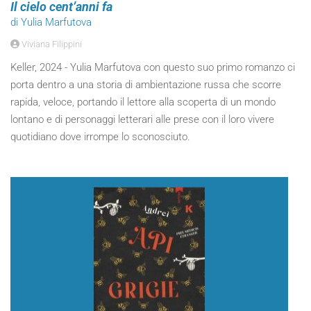
Il cielo cent’anni fa
di Yulia Marfutova
Viviana Filippini
Keller, 2024 - Yulia Marfutova con questo suo primo romanzo ci
porta dentro a una storia di ambientazione russa che scorre
rapida, veloce, portando il lettore alla scoperta di un mondo
lontano e di personaggi letterari alle prese con il loro vivere
quotidiano dove irrompe lo sconosciuto.