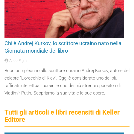
Chi è Andrej Kurkov, lo scrittore ucraino nato nella
Giornata mondiale del libro
Alice Figini
Buon compleanno allo scrittore ucraino Andrej Kurkov, autore del
celebre “L’orecchio di Kiev”. Oggi è considerato uno dei più
raffinati intellettuali ucraini e uno dei più strenui oppositori di
Vladimir Putin. Scopriamo la sua vita e le sue opere.
Tutti gli articoli e libri recensiti di Keller
Editore