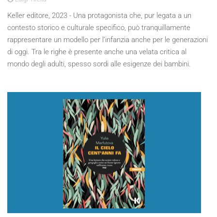
Keller editore, 2023 - Una protagonista che, pur legata a un
contesto storico e culturale specifico, può tranquillamente
rappresentare un modello per l’infanzia anche per le generazioni
di oggi. Tra le righe è presente anche una velata critica al
mondo degli adulti, spesso sordi alle esigenze dei bambini.