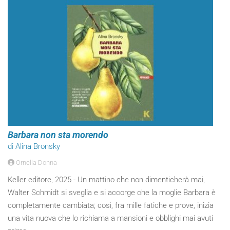
Barbara non sta morendo
di Alina Bronsky
Ornella Donna
Keller editore, 2025 - Un mattino che non dimenticherà mai,
Walter Schmidt si sveglia e si accorge che la moglie Barbara è
completamente cambiata; così, fra mille fatiche e prove, inizia
una vita nuova che lo richiama a mansioni e obblighi mai avuti