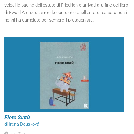
veloci le pagine dell’estate di Friedrich e arrivati alla fine del libro
di Ewald Arenz, ci si rende conto che quell’estate passata con i
nonni ha cambiato per sempre il protagonista.
Fiero Siatù
di Irena Dousková
Luigi Tirella