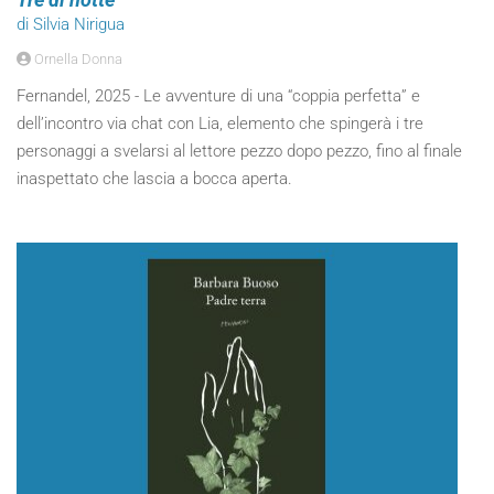
di Silvia Nirigua
Ornella Donna
Fernandel, 2025 - Le avventure di una “coppia perfetta” e
dell’incontro via chat con Lia, elemento che spingerà i tre
personaggi a svelarsi al lettore pezzo dopo pezzo, fino al finale
inaspettato che lascia a bocca aperta.