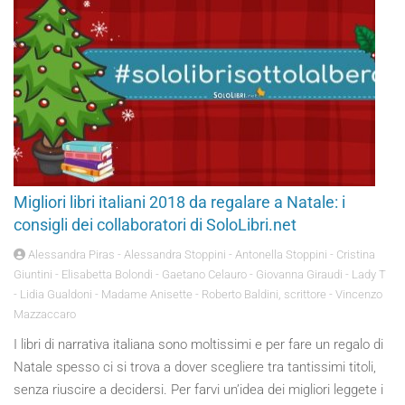
Migliori libri italiani 2018 da regalare a Natale: i
consigli dei collaboratori di SoloLibri.net
Alessandra Piras - Alessandra Stoppini - Antonella Stoppini - Cristina
Giuntini - Elisabetta Bolondi - Gaetano Celauro - Giovanna Giraudi - Lady T
- Lidia Gualdoni - Madame Anisette - Roberto Baldini, scrittore - Vincenzo
Mazzaccaro
I libri di narrativa italiana sono moltissimi e per fare un regalo di
Natale spesso ci si trova a dover scegliere tra tantissimi titoli,
senza riuscire a decidersi. Per farvi un’idea dei migliori leggete i