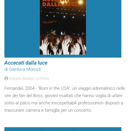
Accecati dalla luce
di Gianluca Morozzi
Roberto Baldini, scrittore
Fernandel, 2004 - “Born in the USA”: un viaggio adrenalinico nelle
vite dei fan del Boss, giovani esaltati che hanno voglia di urlare
sotto al palco ma anche insospettabili professionisti disposti a
trascurare carriera e famiglia per un concerto.