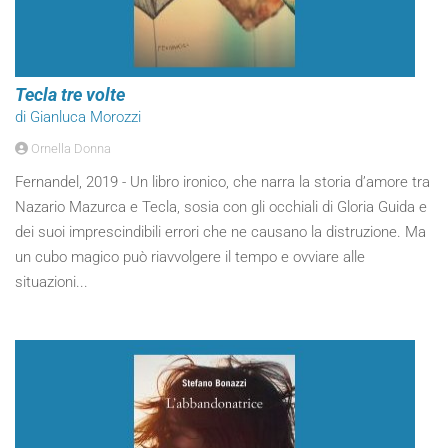
Tecla tre volte
di Gianluca Morozzi
Ornella Donna
Fernandel, 2019 - Un libro ironico, che narra la storia d’amore tra
Nazario Mazurca e Tecla, sosia con gli occhiali di Gloria Guida e
dei suoi imprescindibili errori che ne causano la distruzione. Ma
un cubo magico può riavvolgere il tempo e ovviare alle
situazioni...