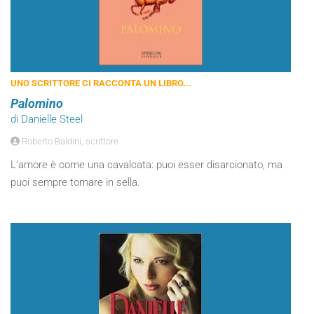
UNO SCRITTORE CI RACCONTA UN LIBRO...
Palomino
di Danielle Steel
Roberto Baldini, scrittore
L’amore è come una cavalcata: puoi esser disarcionato, ma
puoi sempre tornare in sella.