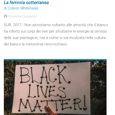
La ferrovia sotterranea
di Colson Whitehead
Giovanna Casapollo
SUR, 2017 - Non assistiamo soltanto alle atrocità che il bianco
ha inferto sui corpi dei neri per sfruttarne le energie al servizio
delle sue piantagioni, ma a come si sia inculcata nella cultura
del bianco la metonimia nero=schiavo.