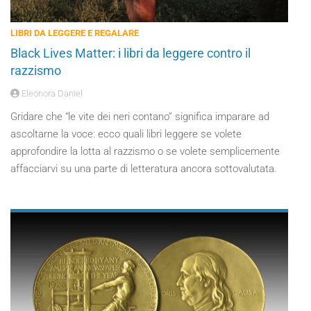
LIBRI DA LEGGERE E REGALARE
Black Lives Matter: i libri da leggere contro il
razzismo
Eleonora Daniel
Gridare che “le vite dei neri contano” significa imparare ad
ascoltarne la voce: ecco quali libri leggere se volete
approfondire la lotta al razzismo o se volete semplicemente
affacciarvi su una parte di letteratura ancora sottovalutata.