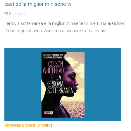
cast della miglior miniserie tv
Redazione
Ferrovia sotterranea è la miglior miniserie tv, premiata ai Golden
Globe di quest’anno. Andiamo a scoprire trama e cast.
ROMANZI E SAGGI STORICI