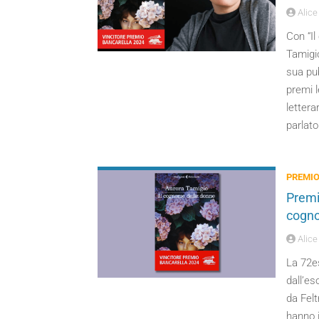
Alice 
Con “Il
Tamigio
sua pub
premi l
lettera
parlato
PREMI
Premi
cogno
Alice 
La 72e
dall’es
da Felt
hanno i