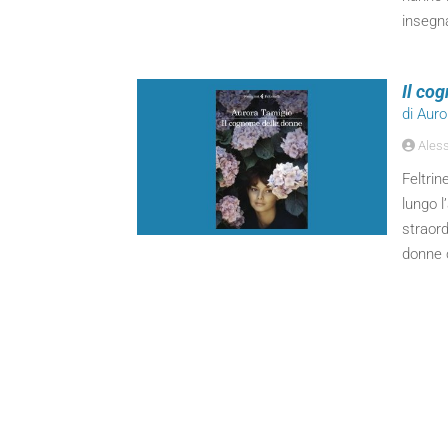
insegn
Il co
di Aur
Aless
Feltrin
lungo l
straord
donne 