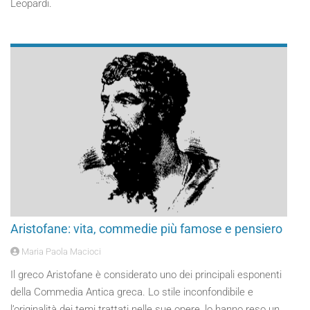
Leopardi.
Aristofane: vita, commedie più famose e pensiero
Maria Paola Macioci
Il greco Aristofane è considerato uno dei principali esponenti
della Commedia Antica greca. Lo stile inconfondibile e
l’originalità dei temi trattati nelle sue opere, lo hanno reso un