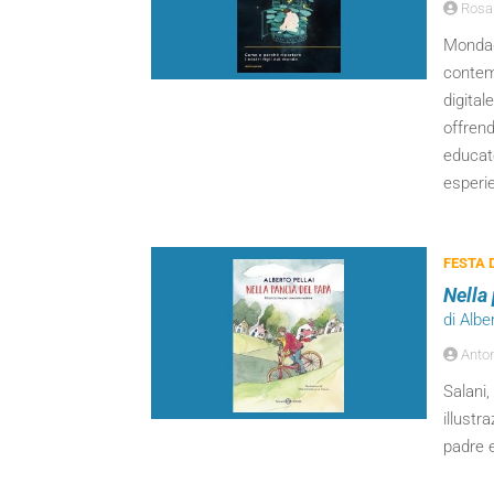
Rosar
Mondad
contem
digital
offrend
educato
esperie
FESTA 
Nella
di Albe
Anton
Salani,
illustr
padre e