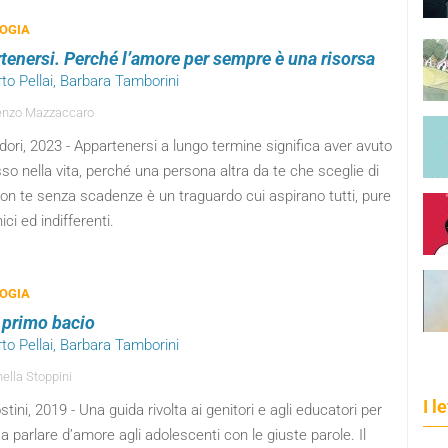
OGIA
tenersi. Perché l’amore per sempre è una risorsa
rto Pellai, Barbara Tamborini
enzo Mazzaccaro
ri, 2023 - Appartenersi a lungo termine significa aver avuto
o nella vita, perché una persona altra da te che sceglie di
on te senza scadenze è un traguardo cui aspirano tutti, pure
nici ed indifferenti.
OGIA
o primo bacio
rto Pellai, Barbara Tamborini
ella Stoppini
I l
tini, 2019 - Una guida rivolta ai genitori e agli educatori per
i a parlare d’amore agli adolescenti con le giuste parole. Il