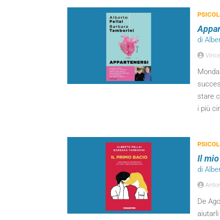
PSICOL
Appar
di Albe
Vinc
Mondado
success
stare c
i più ci
PSICOL
Il mi
di Albe
Anton
De Agos
aiutarl