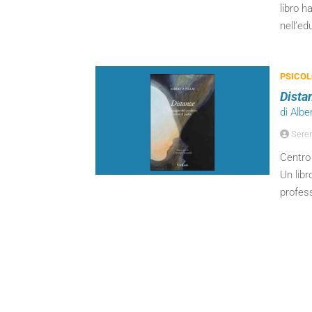
libro h
nell’ed
PSICOL
Distan
di Albe
Sere
Centro 
Un libr
profess