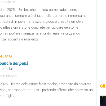
io Carbone
ori, 2025 - Un libro che esplora come l’adolescenza
poranea, sempre più chiusa nelle camere e immersa nel
e, rischi di impoverire relazioni, gioco e crescita emotiva,
o riflessioni e storie concrete per guidare genitori e
ri a riportare i ragazzi nel mondo reale, valorizzando
nza, socialità e resilienza.
DEL PAPÀ
 pancia del papà
rto Pellai
ella Stoppini
 2025 - Trenta dolcissime filastrocche, arricchite da colorate
Gli
azioni, per raccontare tutto il profondo affetto che corre tra un
 un figlio.