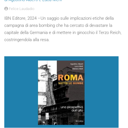
Felice Laudadio
IBN Editore, 2024 –Un saggio sulle implicazioni etiche della
campagna di area bombing che ha cercato di devastare la
capitale della Germania e di mettere in ginocchio il Terzo Reich,
costringendola alla resa.