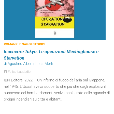
ROMANZI E SAGGI STORICI
Incenerire Tokyo. Le operazioni Meetinghouse e
Starvation
di Agostino Alberti, Luca Merli
Felice Laudadio
IBN Editore, 2022 – Un inferno di fuoco dall’aria sul Giappone,
nel 1945. L’Usaaf aveva scoperto che più che dagli esplosivi il
successo dei bombardamenti veniva assicurato dallo sgancio di
ordigni incendiari su città e abitanti.