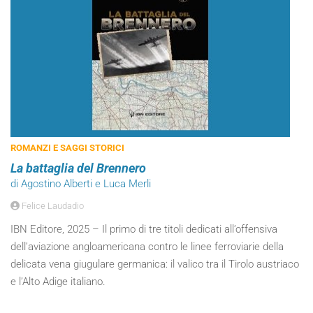
ROMANZI E SAGGI STORICI
La battaglia del Brennero
di Agostino Alberti e Luca Merli
Felice Laudadio
IBN Editore, 2025 – Il primo di tre titoli dedicati all’offensiva
dell’aviazione angloamericana contro le linee ferroviarie della
delicata vena giugulare germanica: il valico tra il Tirolo austriaco
e l’Alto Adige italiano.