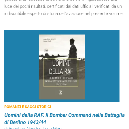
luce dei pochi risultati, certificati dai dati ufficiali verificati da un
indiscutibile esperto di storia dell’aviazione nel presente volume.
ROMANZI E SAGGI STORICI
Uomini della RAF. Il Bomber Command nella Battaglia
di Berlino 1943/44
di Agostino Alberti e Luca Merli