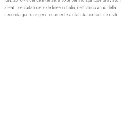
IBN, 2016 - Vicende intense, a volte perfino spiritose di aviatori
alleati precipitati dietro le linee in Italia, nell’ultimo anno della
seconda guerra e generosamente aiutati da contadini e civili.