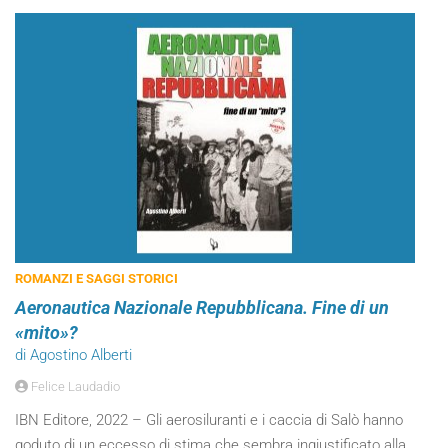
ROMANZI E SAGGI STORICI
Aeronautica Nazionale Repubblicana. Fine di un
«mito»?
di Agostino Alberti
Felice Laudadio
IBN Editore, 2022 – Gli aerosiluranti e i caccia di Salò hanno
goduto di un eccesso di stima che sembra ingiustificato alla