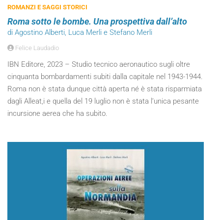
ROMANZI E SAGGI STORICI
Roma sotto le bombe. Una prospettiva dall’alto
di Agostino Alberti, Luca Merli e Stefano Merli
Felice Laudadio
IBN Editore, 2023 – Studio tecnico aeronautico sugli oltre
cinquanta bombardamenti subiti dalla capitale nel 1943-1944.
Roma non è stata dunque città aperta né è stata risparmiata
dagli Alleat,i e quella del 19 luglio non è stata l’unica pesante
incursione aerea che ha subito.