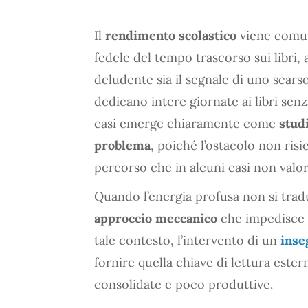
Il
rendimento scolastico
viene comun
fedele del tempo trascorso sui libri,
deludente sia il segnale di uno scars
dedicano intere giornate ai libri senza
casi emerge chiaramente come
stud
problema
, poiché l’ostacolo non ris
percorso che in alcuni casi non valori
Quando l’energia profusa non si trad
approccio meccanico
che impedisce l
tale contesto, l’intervento di un
inse
fornire quella chiave di lettura este
consolidate e poco produttive.