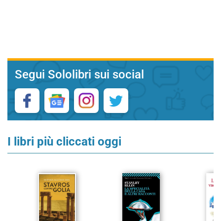
Segui Sololibri sui social
I libri più cliccati oggi