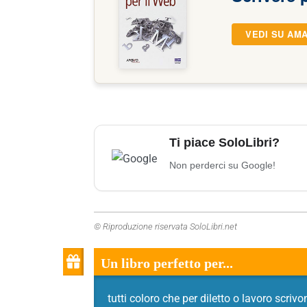
VEDI SU AM
Ti piace SoloLibri?
Non perderci su Google!
© Riproduzione riservata SoloLibri.net
Un libro perfetto per...
tutti coloro che per diletto o lavoro scrivo