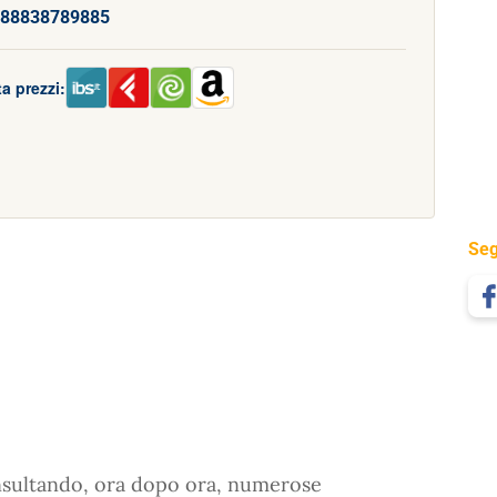
88838789885
a prezzi:
Seg
nsultando, ora dopo ora, numerose