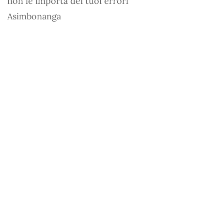
non le importa dei tuoi errori
Asimbonanga