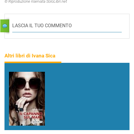
© Riproduzione riservata SoloLibri.net
LASCIA IL TUO COMMENTO
Altri libri di Ivana Sica