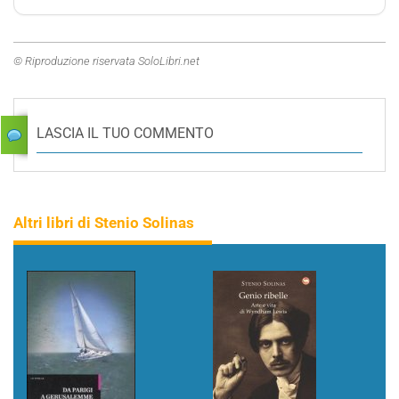
© Riproduzione riservata SoloLibri.net
LASCIA IL TUO COMMENTO
Altri libri di Stenio Solinas